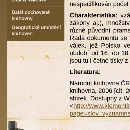
Boženy Němcové
nespecifikován počet
Další dochované
Charakteristika:
vzác
knihovny
zákony aj.), množstv
Geografické umístění
různé původní pramen
knihoven
Řada dokumentů se t
válek, jež Polsko v
období od 16. do 18. 
jsou tu i četné tisky 
Literatura:
Národní knihovna Č
knihovna, 2006 [cit.
sbírek. Dostupný z
<
http://www.klement
page=slov_vyznamne