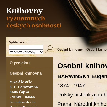
Vyhledávání
Osobní knihovny
> Osobní kniho
O projektu
Osobní kniho
Osobní knihovna
BARWIŃSKY
Eugen
Mikoláše Alše
1874 - 1947
K. H. Borovského
Karla Čapka
Polský historik a arch
Zdeňka Fibicha
Jaroslava Ježka
Praha: Národní kniho