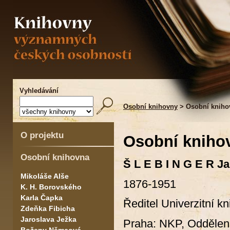
Vyhledávání
Osobní knihovny
> Osobní kniho
O projektu
Osobní kniho
Osobní knihovna
Š L E B I N G E R J
Mikoláše Alše
1876-1951
K. H. Borovského
Karla Čapka
Ředitel Univerzitní k
Zdeňka Fibicha
Jaroslava Ježka
Praha: NKP, Oddělení