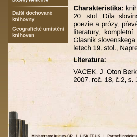
Boženy Němcové
Charakteristika:
knih
Další dochované
20. stol. Díla slovi
knihovny
poezie a prózy, přev
Geografické umístění
literatury, kompletn
knihoven
Glasnik slovenskega 
letech 19. stol., Napre
Literatura:
VACEK, J. Oton Berk
2007, roč. 18, č.2, s.
Ministerstvo kultury ČR
|
ÚISK FF UK
|
Partneři projektu