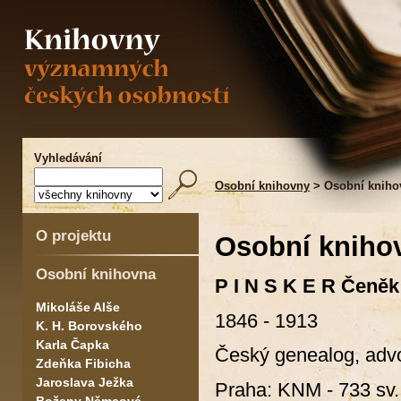
Vyhledávání
Osobní knihovny
> Osobní kniho
O projektu
Osobní kniho
Osobní knihovna
P I N S K E R Čeněk
Mikoláše Alše
1846 - 1913
K. H. Borovského
Karla Čapka
Český genealog, advok
Zdeňka Fibicha
Jaroslava Ježka
Praha: KNM - 733 sv.