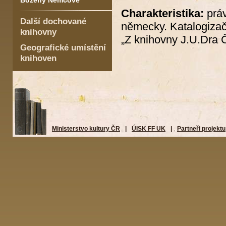
Boženy Němcové
Charakteristika:
práv
Další dochované
německy. Katalogizač
knihovny
„Z knihovny J.U.Dra Č
Geografické umístění
knihoven
Ministerstvo kultury ČR
|
ÚISK FF UK
|
Partneři projektu