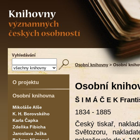
Vyhledávání
Osobní knihovny
> Osobní kniho
O projektu
Osobní kniho
Osobní knihovna
Š I M Á Č E K Frant
Mikoláše Alše
1834 - 1885
K. H. Borovského
Karla Čapka
Český tiskař, naklad
Zdeňka Fibicha
Světozoru, naklada
Jaroslava Ježka