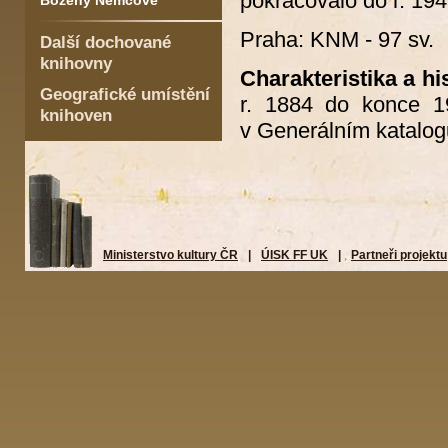
pokračovalo do r. 19
Boženy Němcové
Praha: KNM - 97 sv.
Další dochované
knihovny
Charakteristika a his
Geografické umístění
r. 1884 do konce 19
knihoven
v Generálním katalog
Ministerstvo kultury ČR
|
ÚISK FF UK
|
Partneři projektu