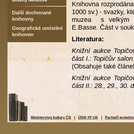
Boženy Němcové
Knihovna rozprodána 
1000 sv.) - svazky, k
Další dochované
knihovny
muzea s velkým m
E.Basse. Část v sou
Geografické umístění
knihoven
Literatura:
Knižní aukce Topičo
část I.: Topičův salon 
(Obsahuje také člán
Knižní aukce Topičo
část II.: 28., 29., 30.
Ministerstvo kultury ČR
|
ÚISK FF UK
|
Partneři projektu