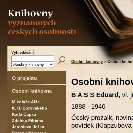
Vyhledávání
Osobní knihovny
> Osobní kniho
O projektu
Osobní kniho
Osobní knihovna
B A S S Eduard,
vl. 
Mikoláše Alše
1888 - 1946
K. H. Borovského
Karla Čapka
Český prozaik, novin
Zdeňka Fibicha
povídek (Klapzubova j
Jaroslava Ježka