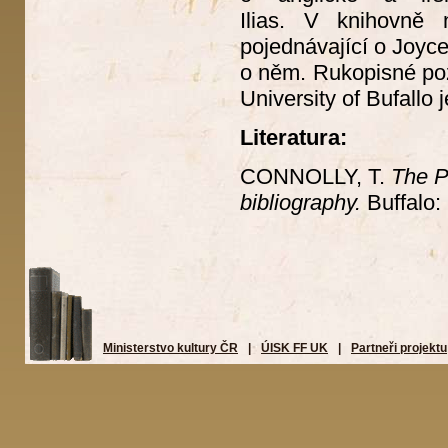
Ilias. V knihovně
pojednávající o Joyc
o něm. Rukopisné poz
University of Bufallo 
Literatura:
CONNOLLY, T.
The P
bibliography.
Buffalo:
Ministerstvo kultury ČR
|
ÚISK FF UK
|
Partneři projektu