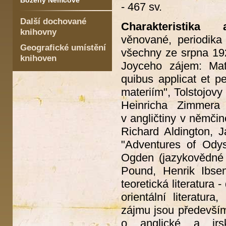
Boženy Němcové
- 467 sv.
Další dochované
Charakteristika 
knihovny
věnované, periodika
Geografické umístění
všechny ze srpna 192
knihoven
Joyceho zájem: Mat
quibus applicat et p
materiím", Tolstojovy
Heinricha Zimmera
v angličtiny v němčin
Richard Aldington, 
"Adventures of Odys
Ogden (jazykovědné 
Pound, Henrik Ibsen
teoretická literatura 
orientální literatura
zájmu jsou především 
o anglické a ir