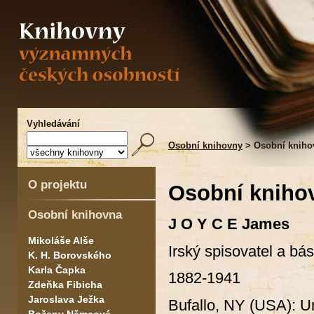
Vyhledávání
Osobní knihovny
> Osobní kniho
O projektu
Osobní kniho
Osobní knihovna
J O Y C E James
Mikoláše Alše
Irský spisovatel a bá
K. H. Borovského
Karla Čapka
1882-1941
Zdeňka Fibicha
Jaroslava Ježka
Bufallo, NY (USA): Un