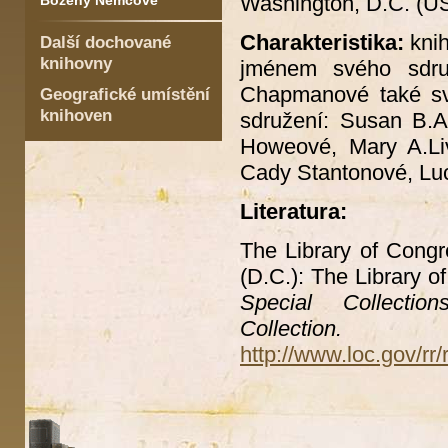
Washington, D.C. (US
Boženy Němcové
Charakteristika:
kni
Další dochované
knihovny
jménem svého sdruž
Chapmanové také sva
Geografické umístění
knihoven
sdružení: Susan B.A
Howeové, Mary A.Liv
Cady Stantonové, Luc
Literatura:
The Library of Cong
(D.C.): The Library o
Special Collect
Collection.
Do
http://www.loc.gov/rr/