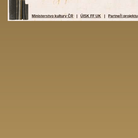
Ministerstvo kultury ČR
|
ÚISK FF UK
|
Partneři projektu