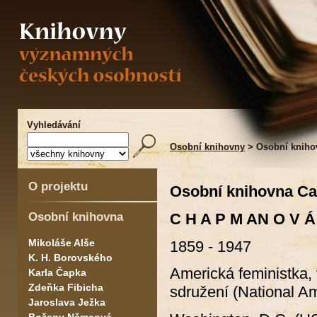
Vyhledávání
Osobní knihovny
> Osobní kniho
O projektu
Osobní knihovna Ca
Osobní knihovna
C H A P M AN O V 
Mikoláše Alše
1859 - 1947
K. H. Borovského
Americká feministka
Karla Čapka
Zdeňka Fibicha
sdružení (National A
Jaroslava Ježka