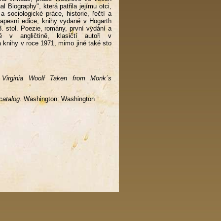
l Biography", která patřila jejímu otci,
é a sociologické práce, historie, řečtí a
kapesní edice, knihy vydané v Hogarth
. stol. Poezie, romány, první vydání a
ě v angličtině, klasičtí autoři v
a knihy v roce 1971, mimo jiné také sto
 Virginia Woolf Taken from Monk´s
 catalog
. Washington: Washington