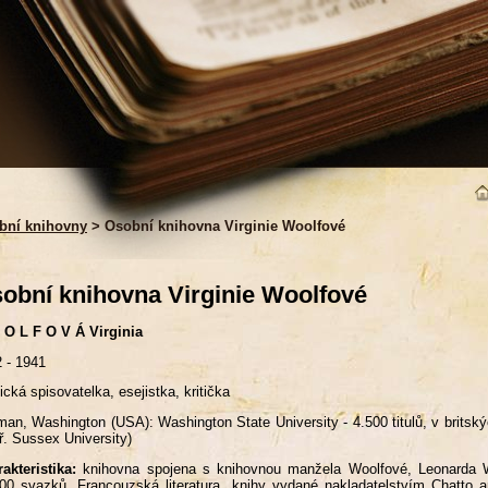
bní knihovny
> Osobní knihovna Virginie Woolfové
obní knihovna Virginie Woolfové
 O L F O V Á Virginia
 - 1941
ická spisovatelka, esejistka, kritička
man, Washington (USA): Washington State University - 4.500 titulů, v britsk
ř. Sussex University)
akteristika:
knihovna spojena s knihovnou manžela Woolfové, Leonarda 
00 svazků. Francouzská literatura, knihy vydané nakladatelstvím Chatto