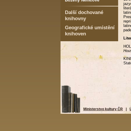
Boženy Němcové
jazy
lite
Další dochované
lati
Pres
knihovny
rep
lati
Geografické umístění
pade
knihoven
Lite
HO
Hous
KIN
Stat
Ministerstvo kultury ČR
|