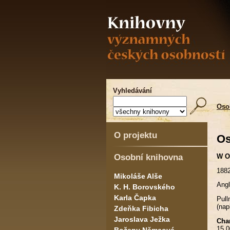
Vyhledávání
Oso
O projektu
Os
Osobní knihovna
W O
1882
Mikoláše Alše
Angl
K. H. Borovského
Karla Čapka
Pull
(nap
Zdeňka Fibicha
Jaroslava Ježka
Char
15.0