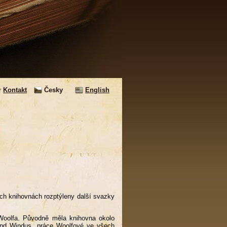
Kontakt
Česky
English
ých knihovnách rozptýleny další svazky
Woolfa. Původně měla knihovna okolo
 and Windus, práce Woolfové ve všech