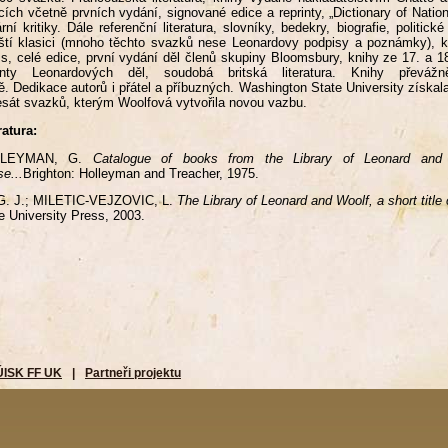
cích včetně prvních vydání, signované edice a reprinty, „Dictionary of Nationa
rární kritiky. Dále referenční literatura, slovníky, bedekry, biografie, politick
nští klasici (mnoho těchto svazků nese Leonardovy podpisy a poznámky), 
s, celé edice, první vydání děl členů skupiny Bloomsbury, knihy ze 17. a 18
rinty Leonardových děl, soudobá britská literatura. Knihy převážn
ně. Dedikace autorů i přátel a příbuzných. Washington State University získal
sát svazků, kterým Woolfová vytvořila novou vazbu.
ratura:
LLEYMAN, G.
Catalogue of books from the Library of Leonard and
e...
Brighton: Holleyman and Treacher, 1975.
G. J.; MILETIC-VEJZOVIC, L.
The Library of Leonard and Woolf, a short title
e University Press, 2003.
ÚISK FF UK
|
Partneři projektu