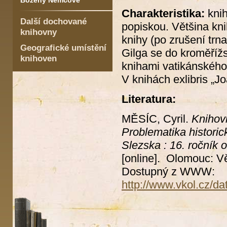
Boženy Němcové
Charakteristika:
knih
Další dochované
popiskou. Většina kni
knihovny
knihy (po zrušení trn
Geografické umístění
Gilga se do kroměříž
knihoven
knihami vatikánského 
V knihách exlibris „J
Literatura:
MĚSÍC, Cyril.
Knihov
Problematika histori
Slezska : 16. ročník 
[online]. Olomouc: 
Dostupný z WWW:
http://www.vkol.cz/da