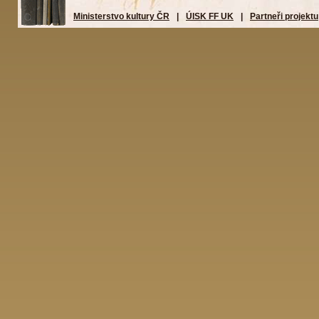
Ministerstvo kultury ČR
|
ÚISK FF UK
|
Partneři projektu