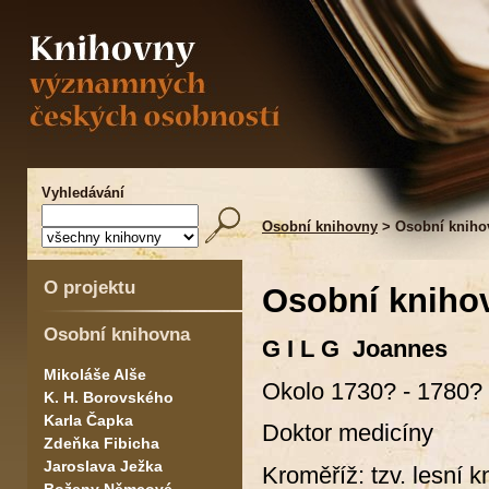
Vyhledávání
Osobní knihovny
> Osobní kniho
O projektu
Osobní kniho
Osobní knihovna
G I L G Joannes
Mikoláše Alše
Okolo 1730? - 1780?
K. H. Borovského
Karla Čapka
Doktor medicíny
Zdeňka Fibicha
Jaroslava Ježka
Kroměříž: tzv. lesní 