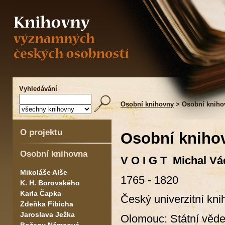
Vyhledávání
Osobní knihovny
> Osobní kniho
O projektu
Osobní knihov
Osobní knihovna
V O I G T Michal Vá
Mikoláše Alše
1765 - 1820
K. H. Borovského
Karla Čapka
Český univerzitní kn
Zdeňka Fibicha
Jaroslava Ježka
Olomouc: Státní věde