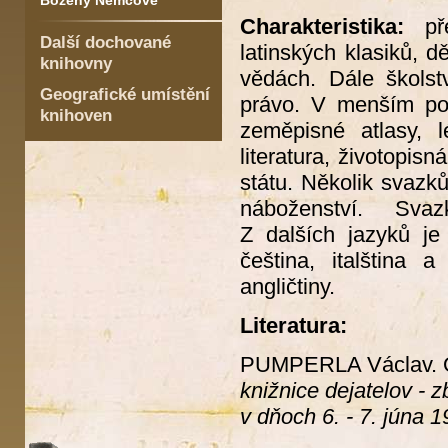
Boženy Němcové
Charakteristika:
pře
Další dochované
latinských klasiků, d
knihovny
vědách. Dále školstv
Geografické umístění
právo. V menším poč
knihoven
zeměpisné atlasy, l
literatura, životopisná
státu. Několik svazk
náboženství. Svaz
Z dalších jazyků je 
čeština, italština 
angličtiny.
Literatura:
PUMPERLA Václav. Os
knižnice dejatelov -
v dňoch 6. - 7. júna 