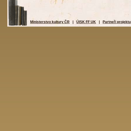
Ministerstvo kultury ČR
|
ÚISK FF UK
|
Partneři projektu