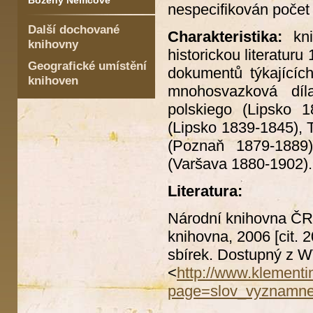
Boženy Němcové
nespecifikován počet
Další dochované
Charakteristika:
kni
knihovny
historickou literatur
Geografické umístění
dokumentů týkajícíc
knihoven
mnohosvazková díl
polskiego (Lipsko 1
(Lipsko 1839-1845), T
(Poznaň 1879-1889)
(Varšava 1880-1902).
Literatura:
Národní knihovna Č
knihovna, 2006 [cit.
sbírek. Dostupný z
<
http://www.klement
page=slov_vyznamne