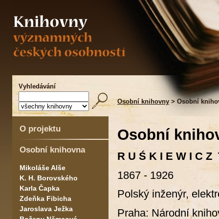
Vyhledávání
Osobní knihovny
> Osobní kniho
O projektu
Osobní kniho
Osobní knihovna
R U Ś K I E W I C 
Mikoláše Alše
1867 - 1926
K. H. Borovského
Karla Čapka
Polský inženýr, elekt
Zdeňka Fibicha
Jaroslava Ježka
Praha: Národní kniho