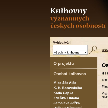
Vyhledávání
Oso
O projektu
Os
Osobní knihovna
H I
1880
Mikoláše Alše
Filo
K. H. Borovského
Karla Čapka
Prah
NKP 
Zdeňka Fibicha
Jaroslava Ježka