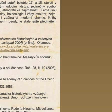
ění autoři beletrie 17. a 18. století v
ným údobím lidstva, jedinečný soubor
, etnografické zajímavosti. Četná jsou
isy, balneologie i vědy exaktní, zejm.
e i začínající moderní chemie. Knihy
em i osudy, je stále ještě předmětem
oblematika historických a vzácných
. Listopad 2004)
[online]. Olomouc:
w.vkol.cz/cs/aktivity/konference-a-
a--dokonale-utajeni/
 brentanovce. Masarykův sborník.
y a současnost. Roč. 28, č. 10 (2006),
the Academy of Sciences of the Czech
231-5955.
ematika historických a vzácných
ipient). Brno : Sdružení knihoven
hovna Rudolfa Hirsche. Miscellanea