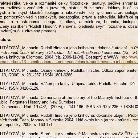
akteristika:
velké a rozmanité celky filozofické literatury, pečlivě shromážd
a rozličných vydáních a jazycích, historie či zejména doklady k dějin
ých a římských klasiků, teologie a náboženství, dějiny umění a archeologie
 z pomocných věd historických, pedagogika, právo a státověda, lékařské sp
matika a astronomie, geografie, atlasy, architektura, botanika, biologi
čeny razítkem "Rudolf Hirsch". Knihovna, ojedinělá svým rozsahem, obsah
zavřeným (viz citovaný pramen).
ratura:
ITÁTOVÁ, Michaela. Rudolf Hirsch a jeho knihovna : dokonalé utajení. In
Pr
ních fondů Čech, Moravy a Slezska : 13. ročník odborné konference (23. - 24
ecká knihovna Olomouc, 2004
[cit. 2009-11-04]. Dostupný z WWW:
http://ww
rna-setkani/13--rocnik-odborne-konference/clanek/rudolf-hirsch-a-jeho-knihovn
ITÁTOVÁ, Michaela. Osudy knihovny Rudolfa Hirsche. Odkaz zapomenutého
 13, (2006), s. 231-257. ISSN 1801-6286.
ITÁTOVÁ, Michaela. Vášeň pro knihy. Utajená sbírka Rudolfa Hirsche. Dějin
0-43. ISSN 0418-5129.
ITÁTOVÁ, Michaela. Comeniana at the Library of the Masaryk Institute of 
blic: Forgotten History and New Surprises.
 Comeniana. Roč. 19 /43/, - (2005), s. 141-166. ISBN 80-7007-236-9. ISSN 0
ITÁTOVÁ, Michaela. Rudolf Hirsch a jeho knihovna: dokonalé utajení. Probl
ních fondů Čech, Moravy a Slezska 2004. Lidé okolo knih (autor - tvůrce - rec
é republiky, 2005. s. 163-171.
ITÁTOVÁ, Michaela. Staré tisky v knihovně Masarykova ústavu AV ČR a kni