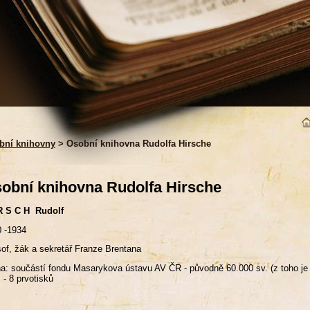
bní knihovny
> Osobní knihovna Rudolfa Hirsche
obní knihovna Rudolfa Hirsche
 R S C H Rudolf
 -1934
sof, žák a sekretář Franze Brentana
a: součástí fondu Masarykova ústavu AV ČR - původně 60.000 sv. (z toho je c
- 8 prvotisků