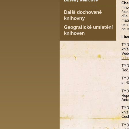
Boženy Němcové
Char
mnoh
Další dochované
řeck
díla
knihovny
mate
ozna
Geografické umístění
neu
knihoven
Lite
TYDL
kniž
Věd
odbo
TYDL
Roč.
TYDL
s. 4
TYDL
Repu
Acta
TYDL
kniž
Česk
TYDL