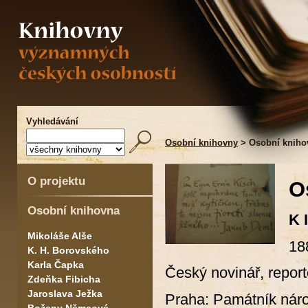
Vyhledávání
Osobní knihovny
> Osobní kniho
O projektu
O
Osobní knihovna
K 
Mikoláše Alše
18
K. H. Borovského
Karla Čapka
Český novinář, report
Zdeňka Fibicha
Jaroslava Ježka
Praha: Památník náro