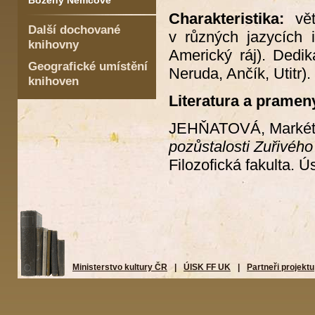
Boženy Němcové
Charakteristika:
vě
Další dochované
v různých jazycích 
knihovny
Americký ráj). Dedi
Geografické umístění
Neruda, Ančík, Utitr).
knihoven
Literatura a pramen
JEHŇATOVÁ, Marké
pozůstalosti Zuřivého
Filozofická fakulta. Ú
Ministerstvo kultury ČR
|
ÚISK FF UK
|
Partneři projektu