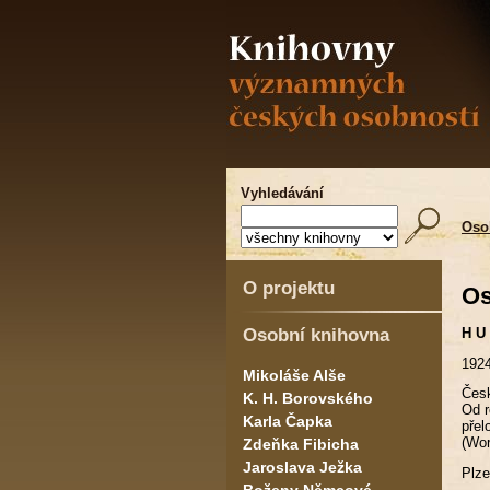
Vyhledávání
Oso
O projektu
Os
Osobní knihovna
H U
1924
Mikoláše Alše
Česk
K. H. Borovského
Od r
Karla Čapka
přel
(Wor
Zdeňka Fibicha
Jaroslava Ježka
Plze