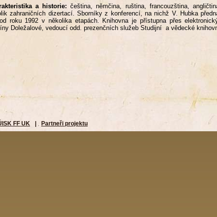
akteristika a historie:
čeština, němčina, ruština, francouzština, angličti
lik zahraničních dizertací. Sborníky z konferencí, na nichž V. Hubka pře
d roku 1992 v několika etapách. Knihovna je přístupna přes elektronick
íny Doležalové, vedoucí odd. prezenčních služeb Studijní a vědecké knihov
ÚISK FF UK
|
Partneři projektu