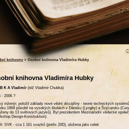
bní knihovny
> Osobní knihovna Vladimíra Hubky
obní knihovna Vladimíra Hubky
 B K A Vladimír
(též Vladimir Chubka)
 - 2006 ?
ý inženýr, položil základy nové vědní disciplíny - teorie technických systém
oku 1968 působil na vysokých školách v Dánsku (Lyngby) a Švýcarsku (Curyc
oženy do 13 světových jazyků). Byl prezidentem Mezinárodní vědecké společ
kshop Design-Konstruktion).
ň: SVK - cca 1 161 svazků (prefix 20D), uložena jako celek