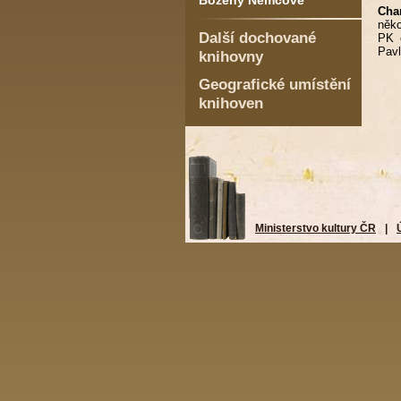
Boženy Němcové
Char
něko
Další dochované
PK o
Pavl
knihovny
Geografické umístění
knihoven
Ministerstvo kultury ČR
|