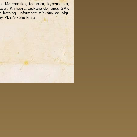
na. Matematika, technika, kybernetika,
dnášel. Knihovna získána do fondu SVK
ý katalog. Informace získány od Mgr.
ny Plzeňského kraje.