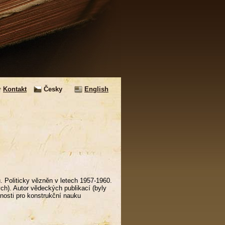
Kontakt
Česky
English
ů. Politicky vězněn v letech 1957-1960.
h). Autor vědeckých publikací (byly
nosti pro konstrukční nauku