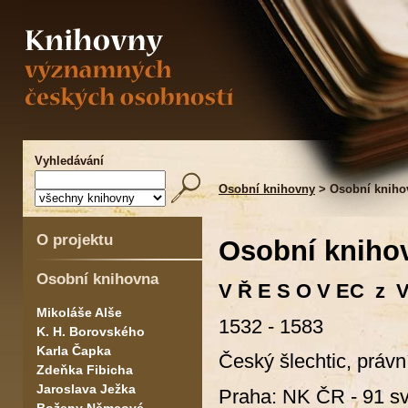
Vyhledávání
Osobní knihovny
> Osobní kniho
O projektu
Osobní kniho
Osobní knihovna
V Ř E S O V EC z V
Mikoláše Alše
1532 - 1583
K. H. Borovského
Karla Čapka
Český šlechtic, práv
Zdeňka Fibicha
Jaroslava Ježka
Praha: NK ČR - 91 sv