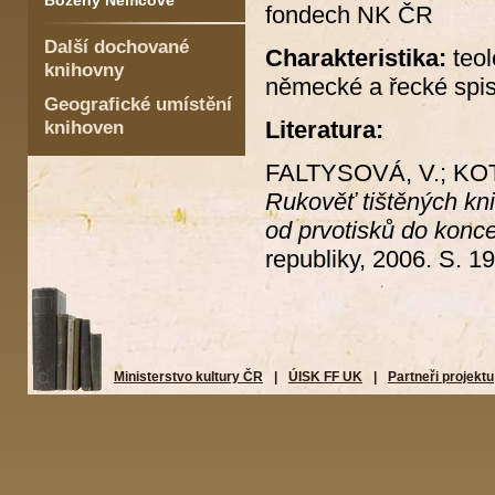
Boženy Němcové
fondech NK ČR
Další dochované
Charakteristika:
teolo
knihovny
německé a řecké spis
Geografické umístění
Literatura:
knihoven
FALTYSOVÁ, V.; KOTE
Rukověť tištěných kn
od prvotisků do konce
republiky, 2006. S. 1
Ministerstvo kultury ČR
|
ÚISK FF UK
|
Partneři projektu