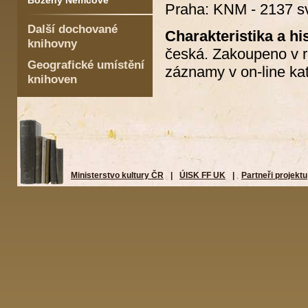
Boženy Němcové
Praha: KNM - 2137 sv
Další dochované
Charakteristika a his
knihovny
česká. Zakoupeno v r
Geografické umístění
záznamy v on-line 
knihoven
Ministerstvo kultury ČR
|
ÚISK FF UK
|
Partneři projektu