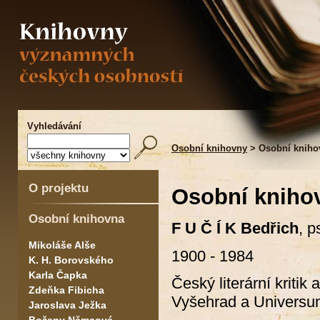
Vyhledávání
Osobní knihovny
> Osobní kniho
O projektu
Osobní kniho
Osobní knihovna
F U Č Í K Bedřich
, 
Mikoláše Alše
1900 - 1984
K. H. Borovského
Karla Čapka
Český literární kritik 
Zdeňka Fibicha
Vyšehrad a Univers
Jaroslava Ježka