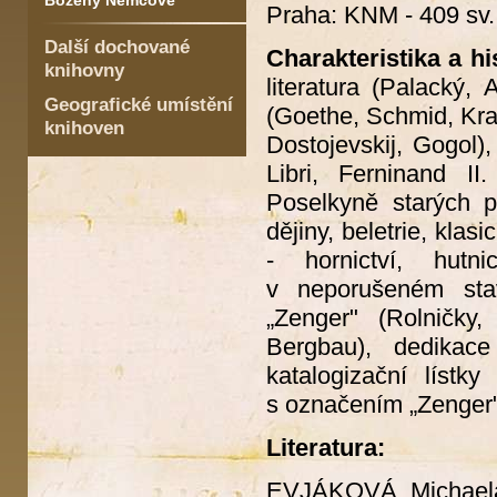
Boženy Němcové
Praha: KNM - 409 sv.
Další dochované
Charakteristika a hi
knihovny
literatura (Palacký,
Geografické umístění
(Goethe, Schmid, Krau
knihoven
Dostojevskij, Gogol)
Libri, Ferninand I
Poselkyně starých p
dějiny, beletrie, klas
- hornictví, hutni
v neporušeném stav
„Zenger" (Rolničky
Bergbau), dedikac
katalogizační líst
s označením „Zenger"
Literatura:
EVJÁKOVÁ, Michael