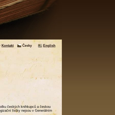
Kontakt
Česky
English
polku českých knihkupců a českou
logizační lístky nejsou v Generálním