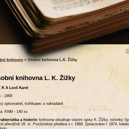
bní knihovny
> Osobní knihovna L.K. Žižky
obní knihovna L. K. Žižky
Ž K A Leoš Karel
 - 1969
ý spisovatrel, knihkupec a nakladatel
a: KNM - 140 sv.
akteristika a historie:
knihovna obsahuje vlastní spisy K. Žižky, ročenky S
trii převážně 19. st. Pozůstalost předána v r. 1969. Zpracováno r. 1974, kata
logu.