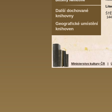
Boženy Němcové
Lite
Další dochované
ŠTĚP
knihovny
144,
Geografické umístění
knihoven
Ministerstvo kultury ČR
|