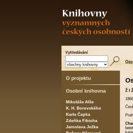
Vyhledávání
Oso
O projektu
Os
Osobní knihovna
Ž I 
1866
Mikoláše Alše
Česk
K. H. Borovského
Karla Čapka
Prah
Zdeňka Fibicha
Char
Jaroslava Ježka
bele
kata