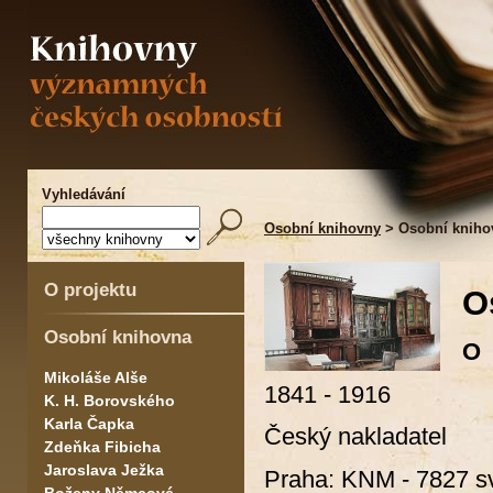
Vyhledávání
Osobní knihovny
> Osobní kniho
O projektu
O
Osobní knihovna
O 
Mikoláše Alše
1841 - 1916
K. H. Borovského
Karla Čapka
Český nakladatel
Zdeňka Fibicha
Jaroslava Ježka
Praha: KNM - 7827 sv