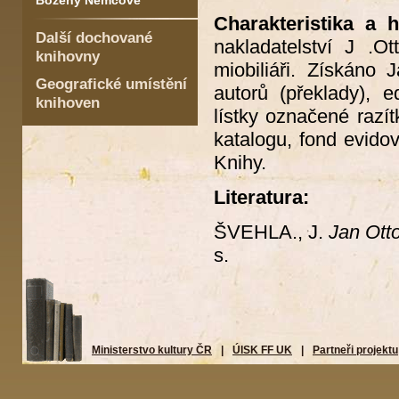
Boženy Němcové
Charakteristika a hi
Další dochované
nakladatelství J .O
knihovny
miobiliáři. Získáno
Geografické umístění
autorů (překlady), e
knihoven
lístky označené raz
katalogu, fond evido
Knihy.
Literatura:
ŠVEHLA., J.
Jan Otto
s.
Ministerstvo kultury ČR
|
ÚISK FF UK
|
Partneři projektu