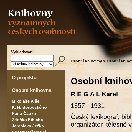
Vyhledávání
Osobní knihovny
> Osobní knihov
O projektu
Osobní knihov
Osobní knihovna
R E G A L Karel
Mikoláše Alše
1857 - 1931
K. H. Borovského
Karla Čapka
Český lexikograf, bibl
Zdeňka Fibicha
organizátor tělesné 
Jaroslava Ježka