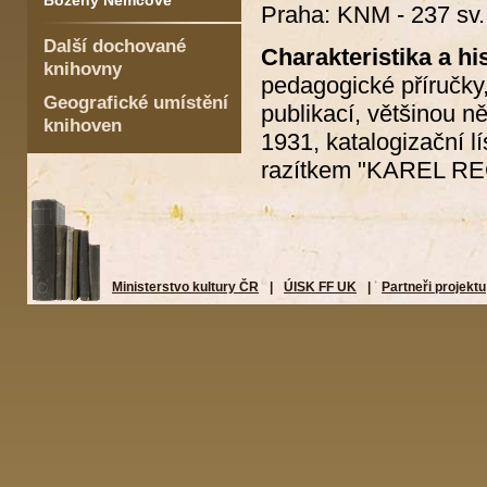
Boženy Němcové
Praha: KNM - 237 sv.
Další dochované
Charakteristika a his
knihovny
pedagogické příručky,
Geografické umístění
publikací, většinou n
knihoven
1931, katalogizační 
razítkem "KAREL RE
Ministerstvo kultury ČR
|
ÚISK FF UK
|
Partneři projektu