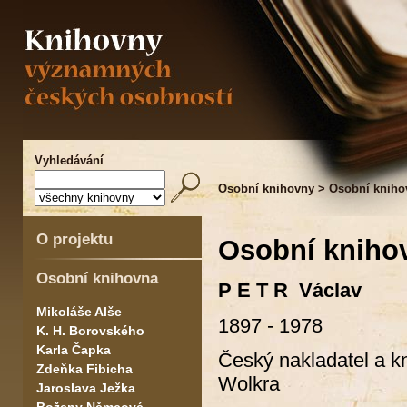
Vyhledávání
Osobní knihovny
> Osobní knihov
O projektu
Osobní knihov
Osobní knihovna
P E T R Václav
Mikoláše Alše
1897 - 1978
K. H. Borovského
Karla Čapka
Český nakladatel a kn
Zdeňka Fibicha
Wolkra
Jaroslava Ježka