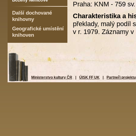
Boženy Němcové
Praha: KNM - 759 sv.
Další dochované
Charakteristika a his
knihovny
překlady, malý podíl 
Geografické umístění
v r. 1979. Záznamy v 
knihoven
Ministerstvo kultury ČR
|
ÚISK FF UK
|
Partneři projektu