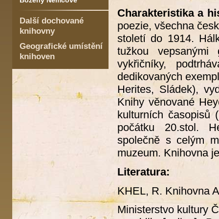
Boženy Němcové
Charakteristika a hi
Další dochované
poezie, všechna česká
knihovny
století do 1914. Hál
Geografické umístění
tužkou vepsanými 
knihoven
vykřičníky, podtrh
dedikovaných exemplá
Herites, Sládek), v
Knihy věnované Heyd
kulturních časopisů 
počátku 20.stol. 
společně s celým ma
muzeum. Knihovna je
Literatura:
KHEL, R. Knihovna A
Ministerstvo kultury 