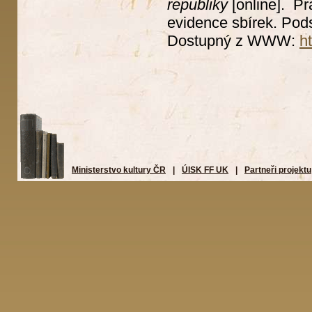
republiky
[online]. Pr
evidence sbírek. Pods
Dostupný z WWW:
h
Ministerstvo kultury ČR
|
ÚISK FF UK
|
Partneři projektu