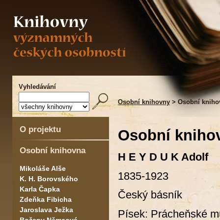
Vyhledávání
Osobní knihovny
> Osobní kniho
O projektu
Osobní kniho
Osobní knihovna
H E Y D U K Adolf
Mikoláše Alše
1835-1923
K. H. Borovského
Karla Čapka
Český básník
Zdeňka Fibicha
Jaroslava Ježka
Písek: Prácheňské m