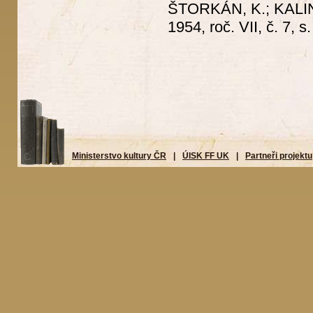
ŠTORKÁN, K.; KALINA
1954, roč. VII, č. 7, 
Ministerstvo kultury ČR
|
ÚISK FF UK
|
Partneři projektu