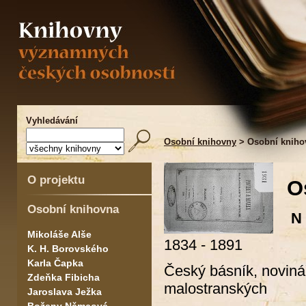
Vyhledávání
Osobní knihovny
> Osobní kniho
O projektu
O
Osobní knihovna
N 
Mikoláše Alše
1834 - 1891
K. H. Borovského
Karla Čapka
Český básník, novinář
Zdeňka Fibicha
malostranských
Jaroslava Ježka