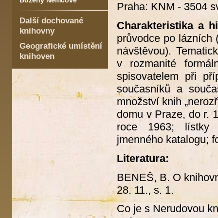
Boženy Němcové
Praha: KNM - 3504 sv.
Další dochované
Charakteristika a hi
knihovny
průvodce po lázních 
Geografické umístění
návštěvou). Tematick
knihoven
v rozmanité formál
spisovatelem při př
současníků a souča
množství knih „neroz
domu v Praze, do r. 1
roce 1963; lístky
jmenného katalogu; f
Literatura:
BENEŠ, B. O knihov
28. 11., s. 1.
Co je s Nerudovou k