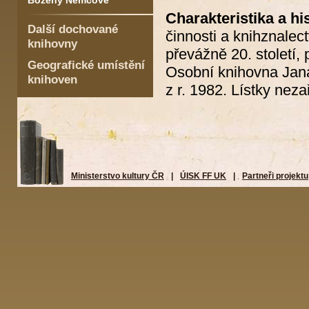
Boženy Němcové
Charakteristika a hi
Další dochované
činnosti a knihznalec
knihovny
převážně 20. století, 
Geografické umístění
Osobní knihovna Jana
knihoven
z r. 1982. Lístky nez
Ministerstvo kultury ČR
|
ÚISK FF UK
|
Partneři projektu