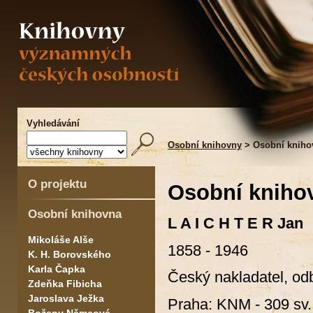
Vyhledávání
Osobní knihovny
> Osobní knihov
O projektu
Osobní knihov
Osobní knihovna
L A I C H T E R Jan
Mikoláše Alše
1858 - 1946
K. H. Borovského
Karla Čapka
Český nakladatel, od
Zdeňka Fibicha
Jaroslava Ježka
Praha: KNM - 309 sv.