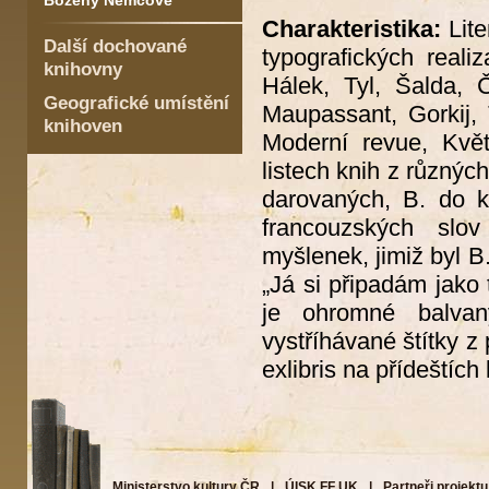
Boženy Němcové
Charakteristika:
Lite
Další dochované
typografických real
knihovny
Hálek, Tyl, Šalda, 
Geografické umístění
Maupassant, Gorkij, 
knihoven
Moderní revue, Květ
listech knih z různýc
darovaných, B. do k
francouzských slov
myšlenek, jimiž byl B
„Já si připadám jako
je ohromné balvan
vystříhávané štítky 
exlibris na přídeštích 
Ministerstvo kultury ČR
|
ÚISK FF UK
|
Partneři projektu