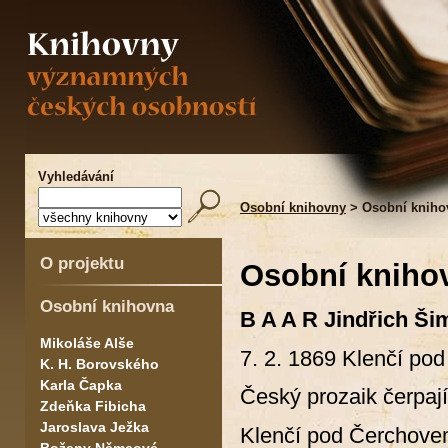
Vyhledávání
Osobní knihovny
> Osobní knihov
O projektu
Osobní kniho
Osobní knihovna
B A A R Jindřich Š
Mikoláše Alše
7. 2. 1869 Klenčí po
K. H. Borovského
Karla Čapka
Český prozaik čerpaj
Zdeňka Fibicha
Jaroslava Ježka
Klenčí pod Čerchove