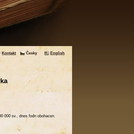
Kontakt
Česky
English
yka
0 000 sv., dnes fodn obohacen.