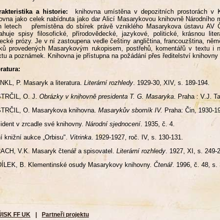
akteristika a historie:
knihovna umístěna v depozitních prostorách v K
ovna jako celek nabídnuta jako dar Alicí Masarykovou knihovně Národního 
ch letech přemístěna do sbírek právě vzniklého Masarykova ústavu AV Č
huje spisy filosofické, přírodovědecké, jazykové, politické, krásnou lite
cké prózy. Je v ní zastoupena vedle češtiny angličtina, francouzština, něm
ků provedených Masarykovým rukopisem, postřehů, komentářů v textu i na
xtu a poznámek. Knihovna je přístupna na požádání přes ředitelství knihovn
eratura:
KL, P. Masaryk a literatura.
Literární rozhledy
. 1929-30, XIV, s. 189-194.
TRČIL, O. J.
Obrázky v knihovně presidenta T. G. Masaryka
. Praha : V.J. 
TRČIL, O. Masarykova knihovna.
Masarykův sborník
IV.
Praha: Čin, 1930-19
ident v zrcadle své knihovny.
Národní sjednocení
. 1935, č. 4.
í knižní aukce „Orbisu".
Vitrinka
. 1929-1927, roč. IV, s. 130-131.
CH, V.K. Masaryk čtenář a spisovatel.
Literární rozhledy
. 1927, XI, s. 249-
ÍLEK, B. Klementinské osudy Masarykovy knihovny.
Čtenář
. 1996, č. 48, s.
ÚISK FF UK
|
Partneři projektu