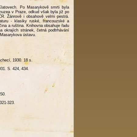
latovech. Po Masarykově smrti byla
muzea v Praze, odkud však byla již po
R. Žánrově i obsahově velmi pestrá.
raturu - klasiky ruské, francouzské a
čina a ruština. Knihovna obsahuje řadu
 okrajích stránek, četná podtrhávání
y Masarykova ústavu.
Tachecí, 1930. 18 s.
31. S. 424, 434.
250.
 321-323.