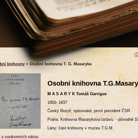
bní knihovny
> Osobní knihovna T. G. Masaryka
Osobní knihovna T.G.Masar
M A S A R Y K Tomáš Garrigue
1850- 1937
Český filozof, spisovatel, první prezident ČSR
Praha: Knihovna Masarykova ústavu - původně 10
Lány: část knihovny v muzeu T.G.M.
 v soukromých rukou