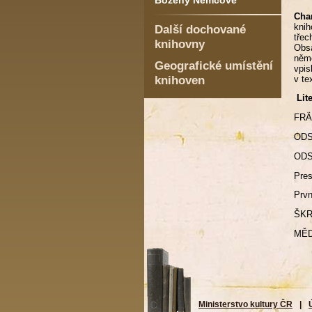
Boženy Němcové
Char
knih
Další dochované
tře
knihovny
Obsa
něme
Geografické umístění
vpis
knihoven
v te
Lit
FRÄN
ODS
ODS
Pres
Prvn
ŠKRA
MĚD
Ministerstvo kultury ČR
|