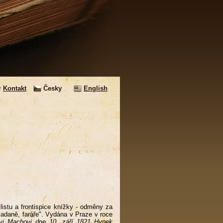
Kontakt
Česky
English
istu a frontispice knížky - odměny za
adaně, faráře". Vydána v Praze v roce
ovi Machovi dne 10. září 1821 Hynek