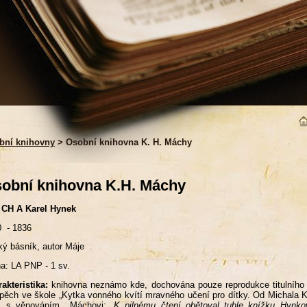
bní knihovny
> Osobní knihovna K. H. Máchy
obní knihovna K.H. Máchy
 CH A Karel Hynek
0 - 1836
ý básník, autor Máje
a: LA PNP - 1 sv.
akteristika:
knihovna neznámo kde, dochována pouze reprodukce titulního l
pěch ve škole „Kytka vonného kvítí mravného učení pro dítky. Od Michala K
1 s věnováním Máchovi:
„K pilnému čtení obětoval tuhle knížku Hynk