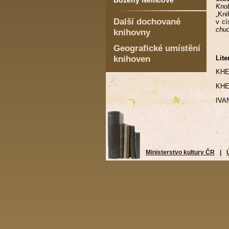
Boženy Němcové
Knob
„Kni
Další dochované
v cí
chu
knihovny
Geografické umístění
knihoven
Lite
KHE
KHEL
IVAN
Ministerstvo kultury ČR
|