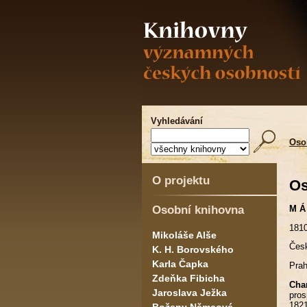
Vyhledávání
Oso
O projektu
Os
Osobní knihovna
M Á
181
Mikoláše Alše
Česk
K. H. Borovského
Karla Čapka
Prah
Zdeňka Fibicha
Char
Jaroslava Ježka
pros
182