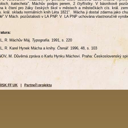
loch, katecheta"
, Máchův podpis perem, 2 čtyřlístky. V básníkově pozůst
ha k čtení pro žáky českých škol v městech a městečkách cís. král. zemí
s. král. skladu normálních knih Léta 1821". Mácha ji dostal zdarma jako chudý
dé
".V Mách. pozůstalosti v LA PNP. V LA PNP uchována vlastnoručně vyrobe
ratura:
L, R. Máchův Máj.
Typografia.
1991, s. 220
, R. Karel Hynek Mácha a knihy.
Čtenář.
1996, 48, s. 103
OV, M. Důvěrná zpráva o Karlu Hynku Máchovi. Praha: Československý spis
ÚISK FF UK
|
Partneři projektu