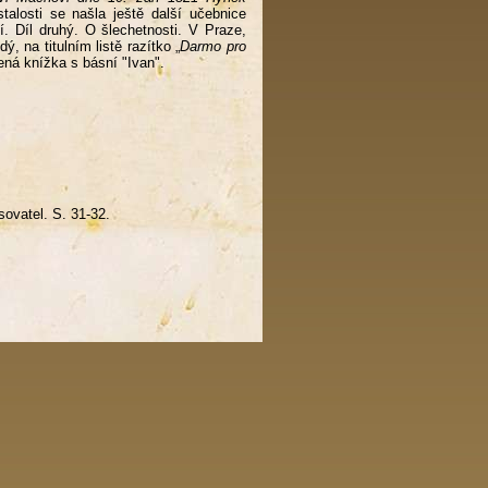
alosti se našla ještě další učebnice
. Díl druhý. O šlechetnosti. V Praze,
, na titulním listě razítko „
Darmo pro
ná knížka s básní "Ivan".
ovatel. S. 31-32.