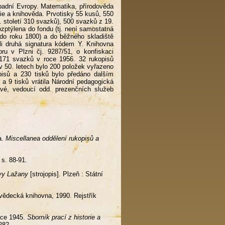
padní Evropy. Matematika, přírodověda
ofie a knihověda. Prvotisky 55 kusů, 550
18. století 310 svazků), 500 svazků z 19.
rozptýlena do fondu (tj. není samostatná
y do roku 1800) a do běžného skladiště
i druhá signatura kódem Y. Knihovna
ru v Plzni čj. 9287/51, o konfiskaci
 171 svazků v roce 1956. 32 rukopisů
v 50. letech bylo 200 položek vyřazeno
pisů a 230 tisků bylo předáno dalším
a 9 tisků vrátila Národní pedagogická
vé, vedoucí odd. prezenčních služeb
a.
Miscellanea oddělení rukopisů a
, s. 88-91.
vy Lažany
[strojopis]. Plzeň : Státní
 vědecká knihovna, 1990. Rejstřík
oce 1945.
Sborník prací z historie a
282.