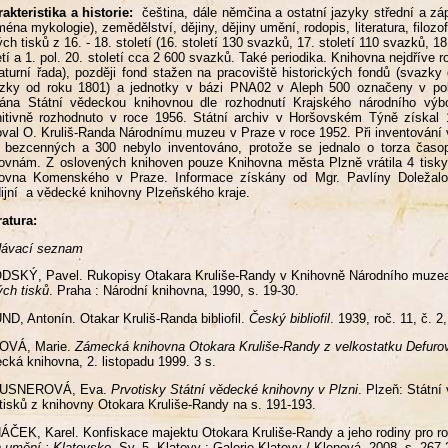
akteristika a historie:
čeština, dále němčina a ostatní jazyky střední a zá
ména mykologie), zemědělství, dějiny, dějiny umění, rodopis, literatura, filoz
ých tisků z 16. - 18. století (16. století 130 svazků, 17. století 110 svazků, 
etí a 1. pol. 20. století cca 2 600 svazků. Také periodika. Knihovna nejdříve 
aturní řada), později fond stažen na pracoviště historických fondů (svazk
azky od roku 1801) a jednotky v bázi PNA02 v Aleph 500 označeny v pol
ána Státní vědeckou knihovnou dle rozhodnutí Krajského národního výbo
nitivně rozhodnuto v roce 1956. Státní archiv v Horšovském Týně získal
val O. Kruliš-Randa Národnímu muzeu v Praze v roce 1952. Při inventování 
 bezcenných a 300 nebylo inventováno, protože se jednalo o torza časo
ovnám. Z oslovených knihoven pouze Knihovna města Plzně vrátila 4 tisky 
hovna Komenského v Praze. Informace získány od Mgr. Pavlíny Doležalo
ijní a vědecké knihovny Plzeňského kraje.
ratura:
dávací seznam
DSKÝ, Pavel. Rukopisy Otakara Kruliše-Randy v Knihovně Národního muze
ých tisků
. Praha : Národní knihovna, 1990, s. 19-30.
D, Antonín. Otakar Kruliš-Randa bibliofil.
Český bibliofil
. 1939, roč. 11, č. 2
OVÁ, Marie.
Zámecká knihovna Otokara Kruliše-Randy z velkostatku Defuro
cká knihovna, 2. listopadu 1999. 3 s.
USNEROVÁ, Eva.
Prvotisky Státní vědecké knihovny v Plzni
. Plzeň: Státní
tisků z knihovny Otokara Kruliše-Randy na s. 191-193.
ČEK, Karel. Konfiskace majektu Otokara Kruliše-Randy a jeho rodiny pro r
n umění : Klatovsko
. Sv. 5. Klatovy : Galerie Klatovy / Klenová, 2008, s. 267-