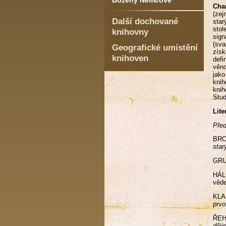
Boženy Němcové
Char
(zej
Další dochované
star
stol
knihovny
sign
(sv
Geografické umístění
získ
knihoven
defi
věno
jako
knih
kni
Stud
Lite
Pře
BRO
star
GRUN
HÁL
věde
KLA
prvo
ŘEHÁ
ději