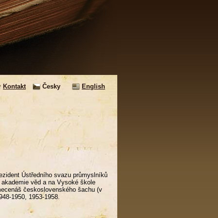
Kontakt
Česky
English
rezident Ústředního svazu průmyslníků
 akademie věd a na Vysoké škole
a mecenáš československého šachu (v
1948-1950, 1953-1958.