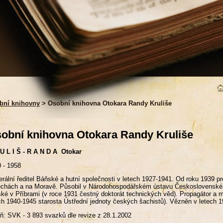
bní knihovny
> Osobní knihovna Otokara Randy Kruliše
obní knihovna Otokara Randy Kruliše
U L I Š - R A N D A Otokar
 - 1958
rální ředitel Báňské a hutní společnosti v letech 1927-1941. Od roku 1939 p
chách a na Moravě. Působil v Národohospodářském ústavu Československé
ké v Příbrami (v roce 1931 čestný doktorát technických věd). Propagátor 
ch 1940-1945 starosta Ústřední jednoty českých šachistů). Vězněn v letech 
ň: SVK - 3 893 svazků dle revize z 28.1.2002