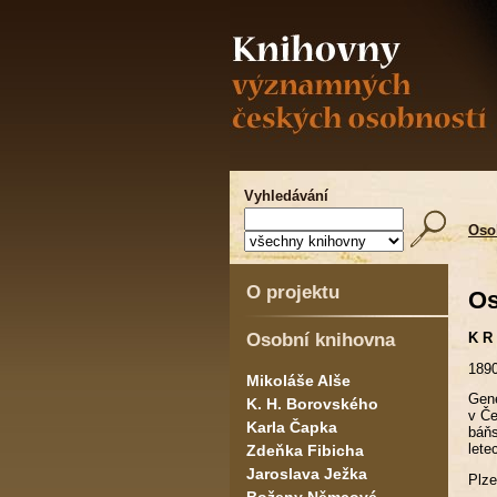
Vyhledávání
Oso
O projektu
Os
Osobní knihovna
K R 
1890
Mikoláše Alše
Gene
K. H. Borovského
v Če
Karla Čapka
báňs
lete
Zdeňka Fibicha
Jaroslava Ježka
Plze