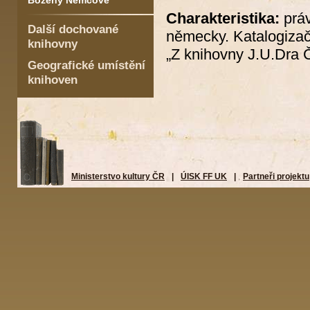
Boženy Němcové
Charakteristika:
práv
Další dochované
německy. Katalogizač
knihovny
„Z knihovny J.U.Dra Č
Geografické umístění
knihoven
Ministerstvo kultury ČR
|
ÚISK FF UK
|
Partneři projektu