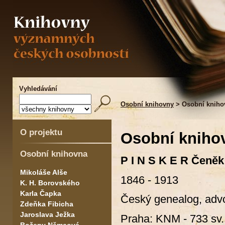
Vyhledávání
Osobní knihovny
> Osobní kniho
O projektu
Osobní kniho
Osobní knihovna
P I N S K E R Čeněk
Mikoláše Alše
1846 - 1913
K. H. Borovského
Karla Čapka
Český genealog, advok
Zdeňka Fibicha
Jaroslava Ježka
Praha: KNM - 733 sv.