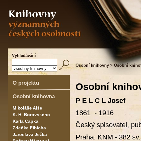
Vyhledávání
Osobní knihovny
> Osobní knihov
O projektu
Osobní knihov
Osobní knihovna
P E L C L Josef
Mikoláše Alše
1861 - 1916
K. H. Borovského
Karla Čapka
Český spisovatel, pub
Zdeňka Fibicha
Jaroslava Ježka
Praha: KNM - 382 sv.