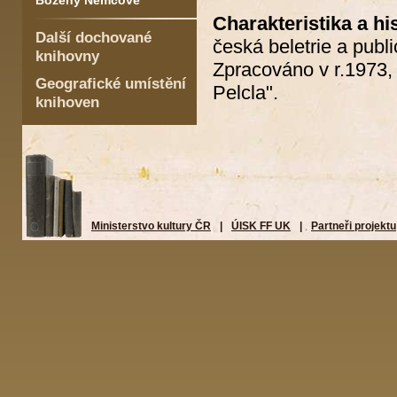
Boženy Němcové
Charakteristika a his
Další dochované
česká beletrie a publi
knihovny
Zpracováno v r.1973, 
Geografické umístění
Pelcla".
knihoven
Ministerstvo kultury ČR
|
ÚISK FF UK
|
Partneři projektu