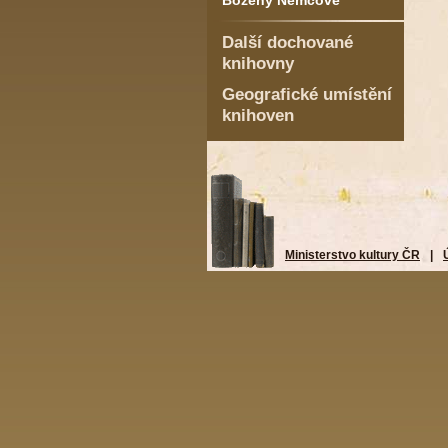
Boženy Němcové
Další dochované
knihovny
Geografické umístění
knihoven
Ministerstvo kultury ČR
|