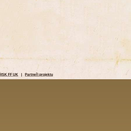
ÚISK FF UK
|
Partneři projektu