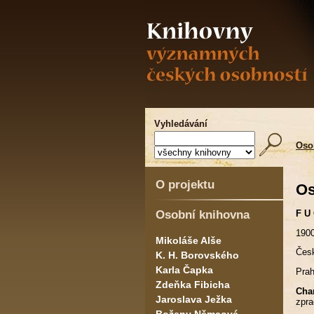
Vyhledávání
Oso
O projektu
Os
Osobní knihovna
F U 
1900
Mikoláše Alše
Česk
K. H. Borovského
Karla Čapka
Prah
Zdeňka Fibicha
Char
Jaroslava Ježka
zpr