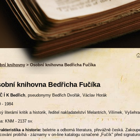
bní knihovny
> Osobní knihovna Bedřicha Fučíka
obní knihovna Bedřicha Fučíka
Č Í K Bedřich
, pseudonymy Bedřich Dvořák, Václav Horák
 - 1984
ý literární kritik a historik, ředitel nakladatelství Melantrich, Vilímek, Vyšeh
a: KNM - 2137 sv.
akteristika a historie:
beletrie a odborná literatura, převážně česká. Zakou
acování probíhá - záznamy v on-line katalogu označené „Fučík" před 