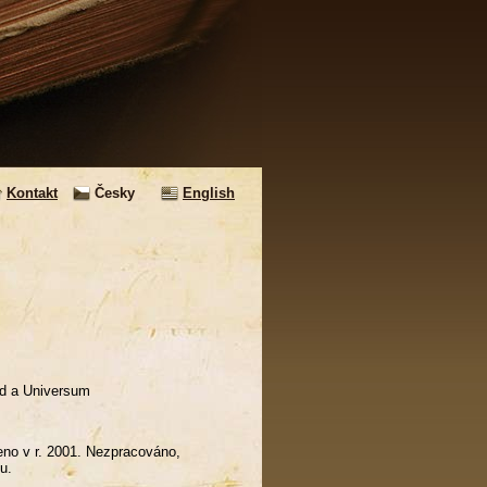
Kontakt
Česky
English
rad a Universum
peno v r. 2001. Nezpracováno,
signaturou.