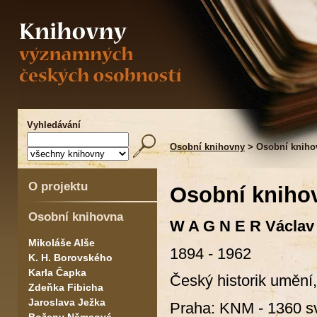
Vyhledávání
Osobní knihovny
> Osobní kniho
O projektu
Osobní kniho
Osobní knihovna
W A G N E R Václav
Mikoláše Alše
1894 - 1962
K. H. Borovského
Karla Čapka
Český historik umění
Zdeňka Fibicha
Jaroslava Ježka
Praha: KNM - 1360 sv