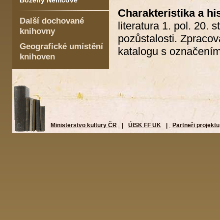
Boženy Němcové
Charakteristika a his
Další dochované
literatura 1. pol. 20.
knihovny
pozůstalosti. Zpraco
Geografické umístění
katalogu s označením
knihoven
Ministerstvo kultury ČR
|
ÚISK FF UK
|
Partneři projektu