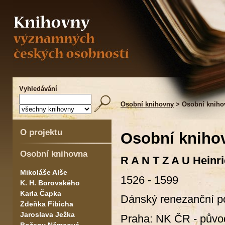
Vyhledávání
Osobní knihovny
> Osobní kniho
O projektu
Osobní kniho
Osobní knihovna
R A N T Z A U Heinr
Mikoláše Alše
1526 - 1599
K. H. Borovského
Karla Čapka
Dánský renezanční po
Zdeňka Fibicha
Jaroslava Ježka
Praha: NK ČR - původ