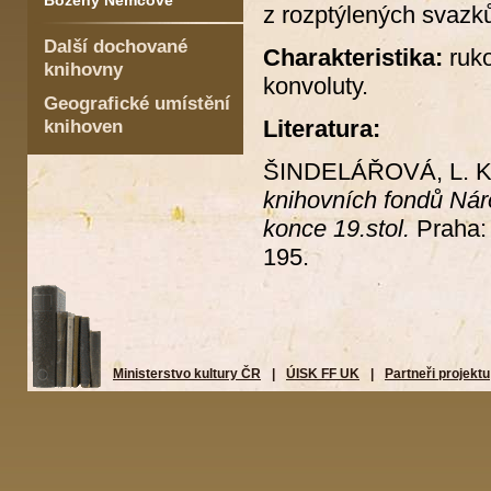
Boženy Němcové
z rozptýlených svaz
Další dochované
Charakteristika:
ruko
knihovny
konvoluty.
Geografické umístění
Literatura:
knihoven
ŠINDELÁŘOVÁ, L. Kn
knihovních fondů Nár
konce 19.stol.
Praha: 
195.
Ministerstvo kultury ČR
|
ÚISK FF UK
|
Partneři projektu