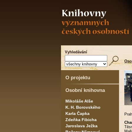
Vyhledávání
Oso
O projektu
Osobní knihovna
Mikoláše Alše
K. H. Borovského
Karla Čapka
Prah
Zdeňka Fibicha
Char
Jaroslava Ježka
Těsn
Mall