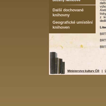
Boženy Němcové
dalš
výbo
Další dochované
Aret
tisk
knihovny
z k
dedi
Geografické umístění
knihoven
Lite
BRTN
BRTN
BRTN
Ministerstvo kultury ČR
|