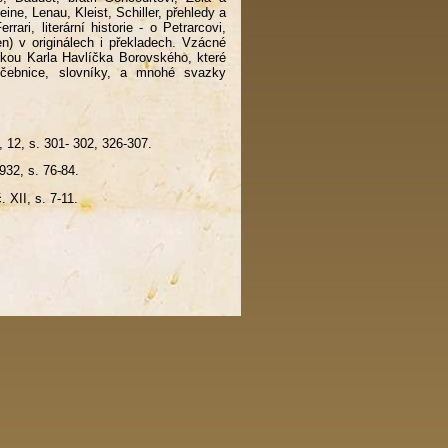
ne, Lenau, Kleist, Schiller, přehledy a
rari, literární historie - o Petrarcovi,
en) v originálech i překladech. Vzácné
ukou Karla Havlíčka Borovského, které
učebnice, slovníky, a mnohé svazky
 12, s. 301- 302, 326-307.
1932, s. 76-84.
. XII, s. 7-11.