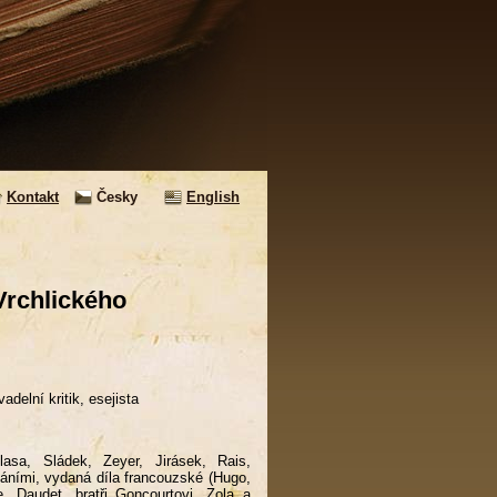
Kontakt
Česky
English
Vrchlického
adelní kritik, esejista
sa, Sládek, Zeyer, Jirásek, Rais,
váními, vydaná díla francouzské (Hugo,
e, Daudet, bratři Goncourtovi, Zola a