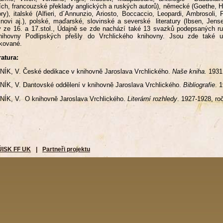
ích, francouzské překlady anglických a ruských autorů), německé (Goethe, Hei
ry), italské (Alfieri, d´Annunzio, Ariosto, Boccaccio, Leopardi, Ambrosoli, Fer
inovi aj.), polské, maďarské, slovinské a severské literatury (Ibsen, Jens
y ze 16. a 17.stol., Údajně se zde nachází také 13 svazků podepsaných r
nihovny Podlipských přešly do Vrchlického knihovny. Jsou zde také 
kované.
ratura:
ÍK, V. České dedikace v knihovně Jaroslava Vrchlického.
Naše kniha.
1931,
ÍK, V. Dantovské oddělení v knihovně Jaroslava Vrchlického.
Bibliografie
. 
ÍK, V. O knihovně Jaroslava Vrchlického.
Literární rozhledy
. 1927-1928, roč
ÚISK FF UK
|
Partneři projektu