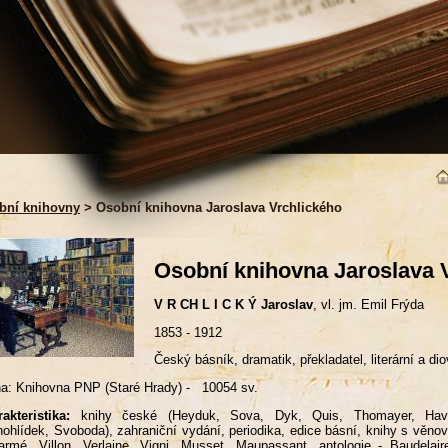
bní knihovny
> Osobní knihovna Jaroslava Vrchlického
Osobní knihovna Jaroslava 
V R CH L I C K Ý Jaroslav
, vl. jm. Emil Frýda
1853 - 1912
Český básník, dramatik, překladatel, literární a diov
a: Knihovna PNP (Staré Hrady) - 10054 sv.
akteristika:
knihy české (Heyduk, Sova, Dyk, Quis, Thomayer, Havla
ohlídek, Svoboda), zahraniční vydání, periodika, edice básní, knihy s věno
armé, Villon, Verlaine, Vigni, Musset, Maupassant, antologie - Baudelair