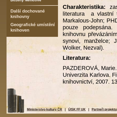
Boženy Němcové
Charakteristika:
za
Další dochované
literatura a vlastní
knihovny
Markalous-John; PHD
Geografické umístění
pouze podepsána. 
knihoven
knihovnu převázáním
synovi, manželce; 
Wolker, Nezval).
Literatura:
PAZDEROVÁ, Marie
Univerzita Karlova. Fi
knihovnictví, 2007. 13
Ministerstvo kultury ČR
|
ÚISK FF UK
|
Partneři projektu