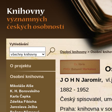
Vyhledávání
Osobní knihovny
> Osobní kniho
O projektu
O
Osobní knihovna
J O H N Jaromír,
vl.
Mikoláše Alše
1882 - 1952
K. H. Borovského
Karla Čapka
Český spisovatel, um
Zdeňka Fibicha
Jaroslava Ježka
Praha: knihovna v so