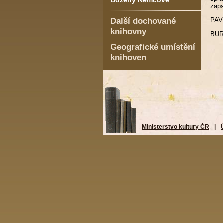
Boženy Němcové
zaps
Další dochované
PAV
knihovny
BURŠ
Geografické umístění
knihoven
Ministerstvo kultury ČR
|