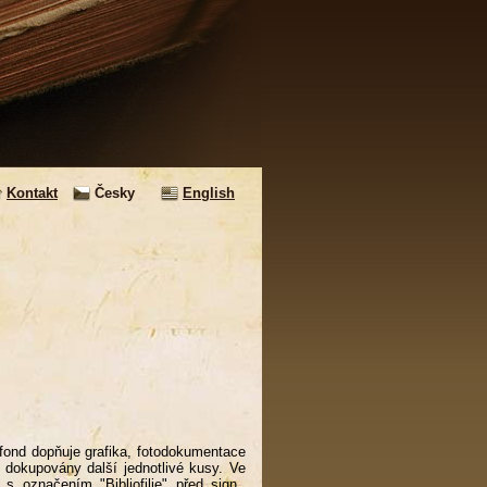
Kontakt
Česky
English
; fond dopňuje grafika, fotodokumentace
 dokupovány další jednotlivé kusy. Ve
 označením "Bibliofilie" před sign.,