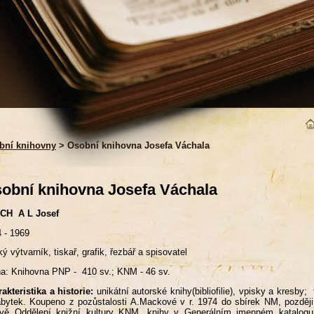
bní knihovny
> Osobní knihovna Josefa Váchala
obní knihovna Josefa Váchala
 CH A L Josef
4 - 1969
ý výtvarník, tiskař, grafik, řezbář a spisovatel
a: Knihovna PNP - 410 sv.; KNM - 46 sv.
akteristika a historie:
unikátní autorské knihy(bibliofilie), vpisky a kresby
bytek. Koupeno z pozůstalosti A.Mackové v r. 1974 do sbírek NM, později
vě Oddělení knižní kultury KNM, knihy v Generálním jmenném katalogu s