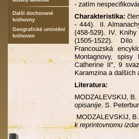
Boženy Němcové
- zatím nespecifikov
Další dochované
Charakteristika:
člen
knihovny
- 444). II. Almanachy
Geografické umístění
(458-529). IV. Knihy
knihoven
(1505-1522). Dílo
Francouzská encykl
Montagnovy, spisy 
Catherine II", 9 sva
Karamzina a dalších
Literatura:
MODZALEVSKIJ, B. 
opisanije
. S. Peterbu
MODZALEVSKIJ, B.
k reprintovnomu izdan