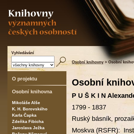
Vyhledávání
Osobní knihovny
> Osobní kniho
O projektu
Osobní knihov
Osobní knihovna
P U Š K I N Alexand
Mikoláše Alše
1799 - 1837
K. H. Borovského
Karla Čapka
Ruský básník, prozai
Zdeňka Fibicha
Jaroslava Ježka
Moskva (RSFR): Insti