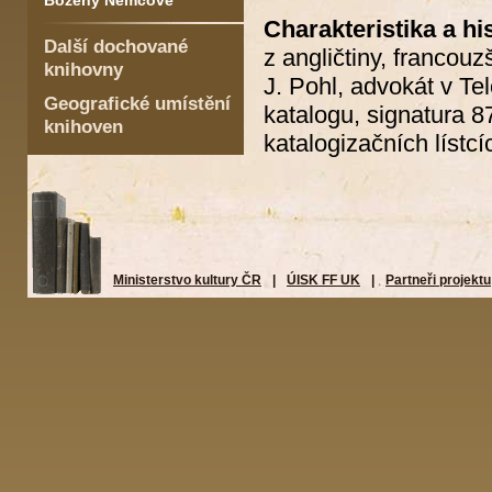
Boženy Němcové
Charakteristika a his
Další dochované
z angličtiny, francou
knihovny
J. Pohl, advokát v Te
Geografické umístění
katalogu, signatura 8
knihoven
katalogizačních lístcí
Ministerstvo kultury ČR
|
ÚISK FF UK
|
Partneři projektu