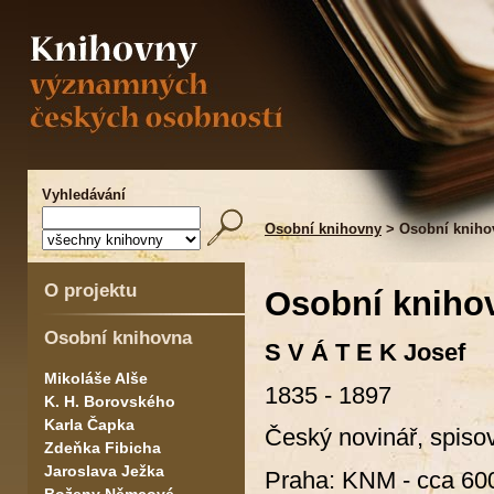
Vyhledávání
Osobní knihovny
> Osobní kniho
O projektu
Osobní kniho
Osobní knihovna
S V Á T E K Josef
Mikoláše Alše
1835 - 1897
K. H. Borovského
Karla Čapka
Český novinář, spisova
Zdeňka Fibicha
Jaroslava Ježka
Praha: KNM - cca 600