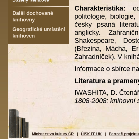
Boženy Němcové
Charakteristika:
o
Další dochované
politologie, biologie
knihovny
česky psaná literat
Geografické umístění
anglicky. Zahranič
knihoven
Shakespeare, Dosto
(Březina, Mácha, Er
Zahradníček). V knihá
Informace o sbírce n
Literatura a pramen
IWASHITA, D. Čtenář
1808-2008: knihovní s
Ministerstvo kultury ČR
|
ÚISK FF UK
|
Partneři projektu