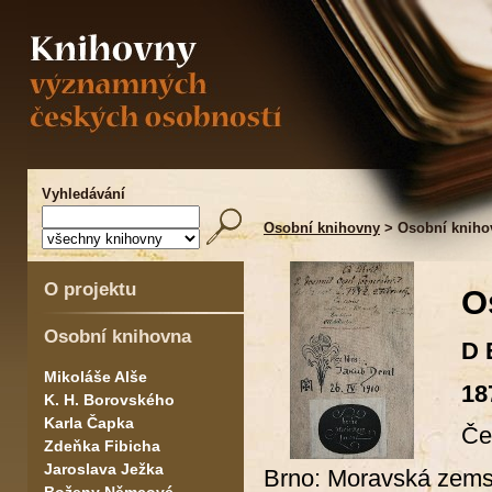
Vyhledávání
Osobní knihovny
> Osobní kniho
O projektu
O
Osobní knihovna
D 
Mikoláše Alše
18
K. H. Borovského
Karla Čapka
Če
Zdeňka Fibicha
Jaroslava Ježka
Brno: Moravská zemsk