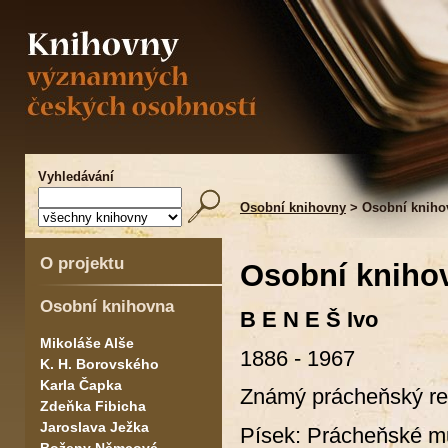
Vyhledávání
Osobní knihovny
> Osobní kniho
O projektu
Osobní kniho
Osobní knihovna
B E N E Š Ivo
Mikoláše Alše
1886 - 1967
K. H. Borovského
Karla Čapka
Známý prácheňský reg
Zdeňka Fibicha
Jaroslava Ježka
Písek: Prácheňské m