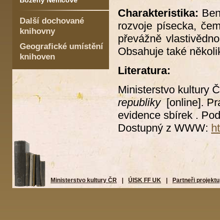
Boženy Němcové
Charakteristika:
Ben
Další dochované
rozvoje písecka, če
knihovny
převážně vlastivědnou
Geografické umístění
Obsahuje také několik
knihoven
Literatura:
Ministerstvo kultury 
republiky
[online]. Pr
evidence sbírek . Pod
Dostupný z WWW:
h
Ministerstvo kultury ČR
|
ÚISK FF UK
|
Partneři projektu