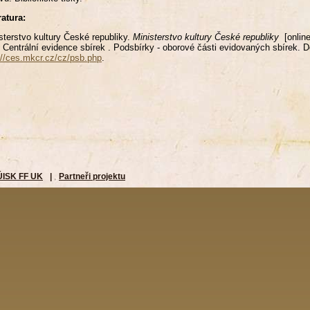
ratura:
sterstvo kultury České republiky.
Ministerstvo kultury České republiky
[online
 Centrální evidence sbírek . Podsbírky - oborové části evidovaných sbírek
://ces.mkcr.cz/cz/psb.php
.
ÚISK FF UK
|
Partneři projektu