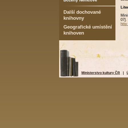
Boženy Němcové
Lite
Další dochované
Mini
knihovny
07].
http
Geografické umístění
knihoven
Ministerstvo kultury ČR
|