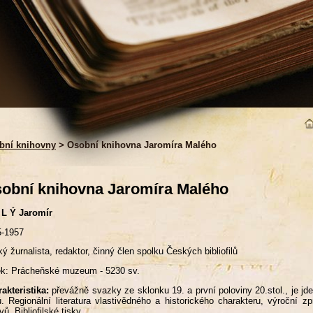
bní knihovny
> Osobní knihovna Jaromíra Malého
obní knihovna Jaromíra Malého
 L Ý Jaromír
5-1957
ý žurnalista, redaktor, činný člen spolku Českých bibliofilů
k: Prácheňské muzeum - 5230 sv.
akteristika:
převážně svazky ze sklonku 19. a první poloviny 20.stol., je j
ů. Regionální literatura vlastivědného a historického charakteru, výroční 
vů. Bibliofilské tisky.