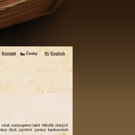
Kontakt
Česky
English
de však zastoupeno také několik starých
zprávy škol, výroční zprávy bankovních