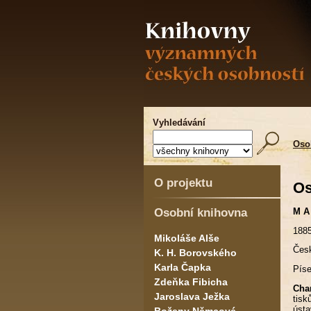
Vyhledávání
Oso
O projektu
Os
Osobní knihovna
M A
188
Mikoláše Alše
Česk
K. H. Borovského
Karla Čapka
Píse
Zdeňka Fibicha
Char
Jaroslava Ježka
tisk
ústa