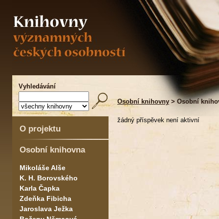
Vyhledávání
Osobní knihovny
> Osobní knihov
žádný příspěvek není aktivní
O projektu
Osobní knihovna
Mikoláše Alše
K. H. Borovského
Karla Čapka
Zdeňka Fibicha
Jaroslava Ježka