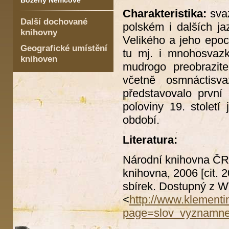
Boženy Němcové
Charakteristika:
svaz
Další dochované
polském i dalších jaz
knihovny
Velikého a jeho epo
Geografické umístění
tu mj. i mnohosvazko
knihoven
mudrogo preobrazite
včetně osmnáctisva
představovalo první
poloviny 19. stolet
období.
Literatura:
Národní knihovna Č
knihovna, 2006 [cit.
sbírek. Dostupný z
<
http://www.klement
page=slov_vyznamne