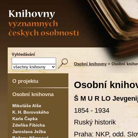
Vyhledávání
Osobní knihovny
> Osobní kniho
O projektu
Osobní kniho
Osobní knihovna
Š M U R LO Jevgeni
Mikoláše Alše
1854 - 1934
K. H. Borovského
Karla Čapka
Ruský historik
Zdeňka Fibicha
Jaroslava Ježka
Praha: NKP, odd. Slo