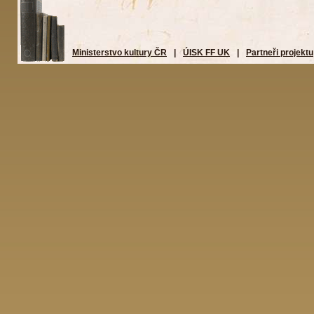
Ministerstvo kultury ČR
|
ÚISK FF UK
|
Partneři projektu