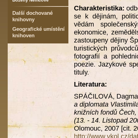
Boženy Němcové
Charakteristika:
odbo
Další dochované
se k dějinám, politi
knihovny
vědám společenský
Geografické umístění
ekonomice, zemědělst
knihoven
zastoupeny dějiny Šp
turistických průvodc
fotografií a pohledn
poezie. Jazykové spe
tituly.
Literatura:
SPÁČILOVÁ, Dagma
a diplomata Vlastimi
knižních fondů Čech,
(13. - 14. Listopad 20
Olomouc, 2007
[cit.
http://www.vkol.cz/da