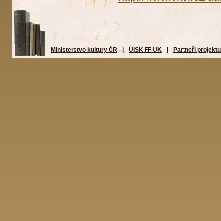
Ministerstvo kultury ČR
|
ÚISK FF UK
|
Partneři projektu