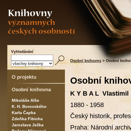
Vyhledávání
Osobní knihovny
> Osobní knihov
O projektu
Osobní knihov
Osobní knihovna
K Y B A L Vlastimil
Mikoláše Alše
1880 - 1958
K. H. Borovského
Karla Čapka
Český historik, profe
Zdeňka Fibicha
Jaroslava Ježka
Praha: Národní archiv