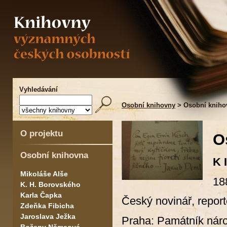
Vyhledávání
Osobní knihovny
> Osobní kniho
O projektu
O
Osobní knihovna
K 
Mikoláše Alše
18
K. H. Borovského
Karla Čapka
Český novinář, report
Zdeňka Fibicha
Jaroslava Ježka
Praha: Památník náro