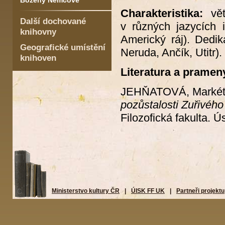
Boženy Němcové
Charakteristika:
vě
Další dochované
v různých jazycích 
knihovny
Americký ráj). Dedi
Geografické umístění
Neruda, Ančík, Utitr).
knihoven
Literatura a pramen
JEHŇATOVÁ, Marké
pozůstalosti Zuřivého
Filozofická fakulta. Ú
Ministerstvo kultury ČR
|
ÚISK FF UK
|
Partneři projektu