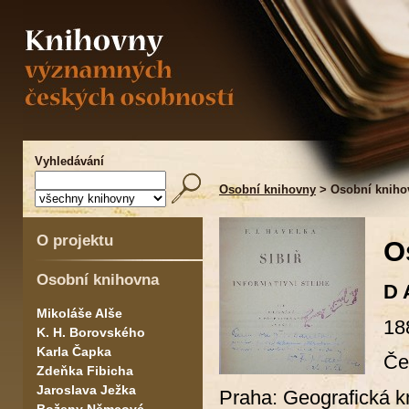
Vyhledávání
Osobní knihovny
> Osobní kniho
O projektu
O
Osobní knihovna
D 
Mikoláše Alše
18
K. H. Borovského
Karla Čapka
Če
Zdeňka Fibicha
Jaroslava Ježka
Praha: Geografická k