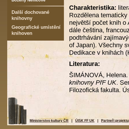
Boženy Němcové
Charakteristika:
lite
Další dochované
Rozdělena tematicky 
knihovny
největší počet knih o 
Geografické umístění
dále čeština, francou
knihoven
podtrhávání zajímavý
of Japan). Všechny s
Dedikace v knihách (
Literatura:
ŠIMÁNOVÁ, Helena
knihovny PřF UK
. Se
Filozofická fakulta. Ú
Ministerstvo kultury ČR
|
ÚISK FF UK
|
Partneři projektu