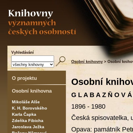
Vyhledávání
Osobní knihovny
> Osobní kniho
O projektu
Osobní kniho
Osobní knihovna
G L A B A Z Ň O V Á
Mikoláše Alše
1896 - 1980
K. H. Borovského
Karla Čapka
Česká spisovatelka, u
Zdeňka Fibicha
Jaroslava Ježka
Opava: památník Petr