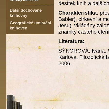
Boženy Němcové
desítek knih a další
Další dochované
Charakteristika:
přev
knihovny
Babler), církevní a mo
Geografické umístění
Jesu), vkládány zálož
knihoven
známky častého čtení
Literatura:
SÝKOROVÁ, Ivana.
Karlova. Filozofická f
2006.