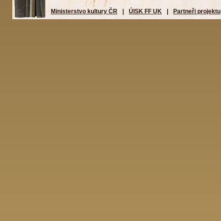
Ministerstvo kultury ČR
|
ÚISK FF UK
|
Partneři projektu