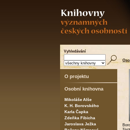
Vyhledávání
Oso
O projektu
Osobní knihovna
Mikoláše Alše
K. H. Borovského
Karla Čapka
Zdeňka Fibicha
Jaroslava Ježka
Boro
živo