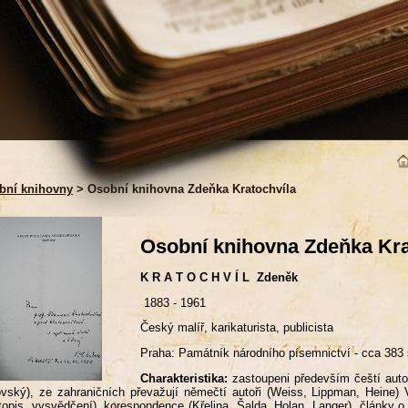
bní knihovny
> Osobní knihovna Zdeňka Kratochvíla
Osobní knihovna Zdeňka Kra
K R A T O C H V Í L Zdeněk
1883 - 1961
Český malíř, karikaturista, publicista
Praha: Památník národního písemnictví - cca 383 
Charakteristika:
zastoupeni především čeští auto
vský), ze zahraničních převažují němečtí autoři (Weiss, Lippman, Heine) 
topis, vysvědčení), korespondence (Křelina, Šalda, Holan, Langer), články o K