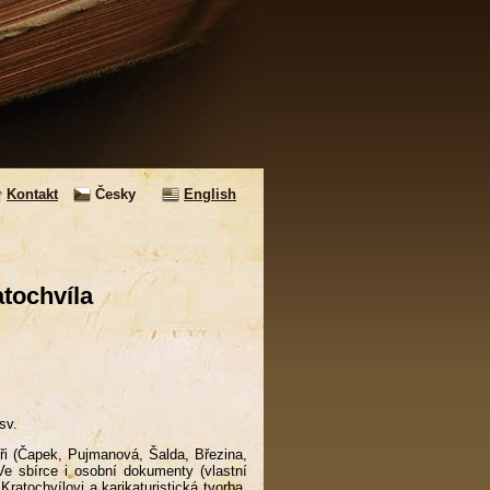
Kontakt
Česky
English
tochvíla
sv.
ři (Čapek, Pujmanová, Šalda, Březina,
Ve sbírce i osobní dokumenty (vlastní
ratochvílovi a karikaturistická tvorba.