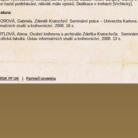
ce časté podtrhávání, několik málo vpisků. Dedikace v knihách (Vrchlický).
ratura:
OROVÁ, Gabriela.
Zdeněk Kratochvíl
. Seminární práce -- Univerzita Karlova.
rmačních studií a knihovnictví, 2008. 18 s.
TLOVÁ, Alena.
Osobní knihovna a archiválie Zdeňka Kratochvíla
. Seminární
zofická fakulta. Ústav informačních studií a knihovnictví, 2008. 13 s.
ÚISK FF UK
|
Partneři projektu