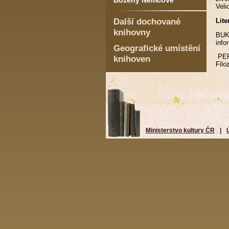
Boženy Němcové
Veli
Další dochované
Lite
knihovny
BUK
info
Geografické umístění
PER
knihoven
Filo
Ministerstvo kultury ČR
|