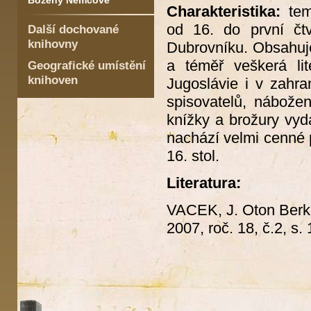
Boženy Němcové
Charakteristika:
tema
od 16. do první čtv
Další dochované
knihovny
Dubrovníku. Obsahuje
a téměř veškerá li
Geografické umístění
knihoven
Jugoslávie i v zahra
spisovatelů, nábožen
knížky a brožury vyd
nachází velmi cenné 
16. stol.
Literatura:
VACEK, J. Oton Berk
2007, roč. 18, č.2, s.