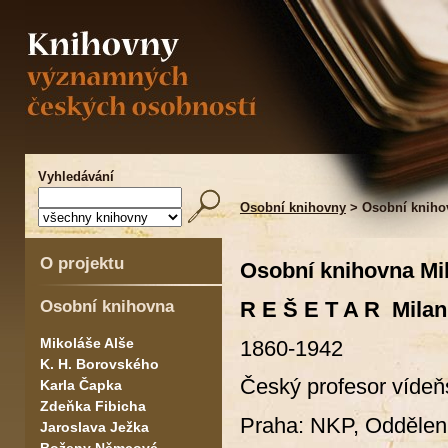
Vyhledávání
Osobní knihovny
> Osobní knihov
O projektu
Osobní knihovna Mi
Osobní knihovna
R E Š E T A R Milan
Mikoláše Alše
1860-1942
K. H. Borovského
Český profesor vídeň
Karla Čapka
Zdeňka Fibicha
Praha: NKP, Oddělení
Jaroslava Ježka