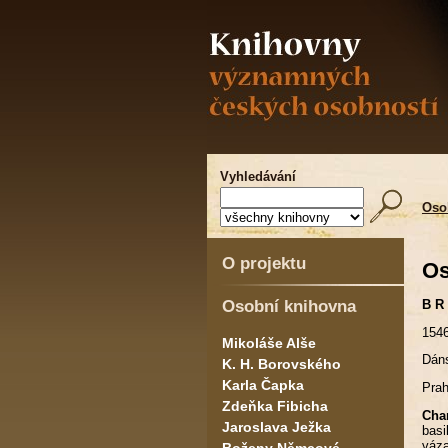
Vyhledávání
Oso
O projektu
Os
Osobní knihovna
B R
154
Mikoláše Alše
Dáns
K. H. Borovského
Karla Čapka
Prah
Zdeňka Fibicha
Char
Jaroslava Ježka
basi
váza