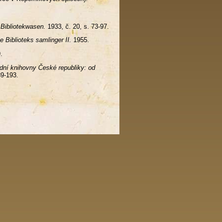
 Bibliotekwasen.
1933, č. 20, s. 73-97.
 Biblioteks samlinger II.
1955.
.
dní knihovny České republiky: od
89-193.