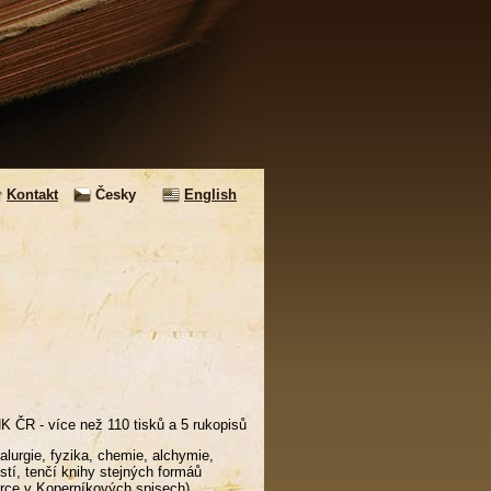
Kontakt
Česky
English
K ČR - více než 110 tisků a 5 rukopisů
alurgie, fyzika, chemie, alchymie,
stí, tenčí knihy stejných formáů
orce v Koperníkových spisech).