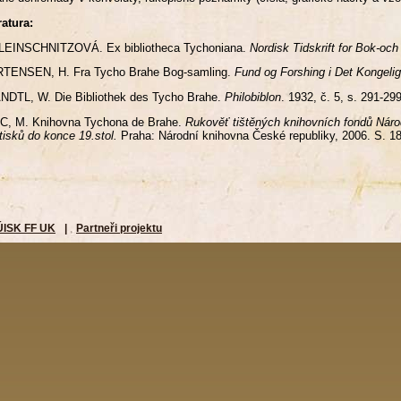
ratura:
KLEINSCHNITZOVÁ. Ex bibliotheca Tychoniana.
Nordisk Tidskrift for Bok-och
TENSEN, H. Fra Tycho Brahe Bog-samling.
Fund og Forshing i Det Kongelige
DTL, W. Die Bibliothek des Tycho Brahe.
Philobiblon
. 1932, č. 5, s. 291-299
C, M. Knihovna Tychona de Brahe.
Rukověť tištěných knihovních fondů Náro
tisků do konce 19.stol.
Praha: Národní knihovna České republiky, 2006. S. 1
ÚISK FF UK
|
Partneři projektu