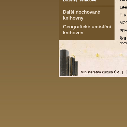
Boženy Němcové
Lite
Další dochované
F. 
knihovny
MOR
Geografické umístění
PRAN
knihoven
ŠOL
prvo
Ministerstvo kultury ČR
|